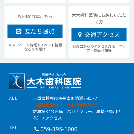
大木歯科医院にお越しいただ
WEB問診はこちら
く方
友だち追加
交通アクセス
キャンペーン情報やイベント情報
各方面からのアクセス方法・マッ
などをお届け
プ・診療時間等
ADD
三重県鈴鹿市南長太町鎗添2505-2
（塩浜街道沿い、大木中学校隣り）
駐車場37台完備（バリアフリー、車椅子専用P
有）
＞アクセス
TEL
059-395-1000