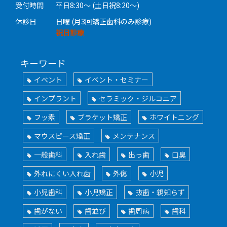
受付時間
平日8:30〜 (土日祝8:20〜)
休診日
日曜 (月3回矯正歯科のみ診療)
祝日診療
キーワード
イベント
イベント・セミナー
インプラント
セラミック・ジルコニア
フッ素
ブラケット矯正
ホワイトニング
マウスピース矯正
メンテナンス
一般歯科
入れ歯
出っ歯
口臭
外れにくい入れ歯
外傷
小児
小児歯科
小児矯正
抜歯・親知らず
歯がない
歯並び
歯周病
歯科