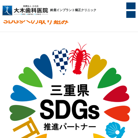
ホーム
/
大木歯科医院について
/
SDGsへの取り組み
鈴鹿インプラント矯正クリニック
SDGsへの取り組み