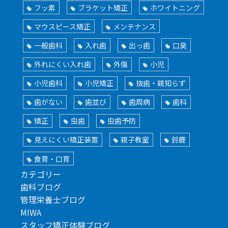
フッ素
ブラケット矯正
ホワイトニング
マウスピース矯正
メンテナンス
一般歯科
入れ歯
出っ歯
口臭
外れにくい入れ歯
外傷
小児
小児歯科
小児矯正
抜歯・親知らず
歯がない
歯並び
歯周病
歯科
矯正
虫歯
虫歯予防
見えにくい矯正装置
親子教室
鈴鹿
食育・口育
カテゴリー
歯科ブログ
管理栄養士ブログ
MIWA
スタッフ矯正体験ブログ