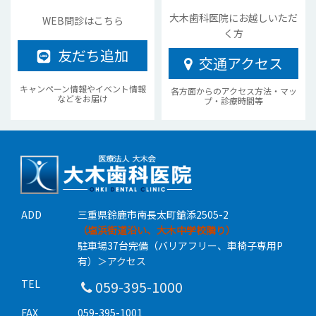
大木歯科医院にお越しいただ
WEB問診はこちら
く方
友だち追加
交通アクセス
キャンペーン情報やイベント情報
各方面からのアクセス方法・マッ
などをお届け
プ・診療時間等
ADD
三重県鈴鹿市南長太町鎗添2505-2
（塩浜街道沿い、大木中学校隣り）
駐車場37台完備（バリアフリー、車椅子専用P
有）
＞アクセス
TEL
059-395-1000
FAX
059-395-1001