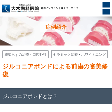
ホーム
/
症例紹介
/
ジルコニアボンドによる前歯の審美修復
鈴鹿インプラント矯正クリニック
症例紹介
親知らずの治療・口腔外科
セラミック治療・ホワイトニング
ジルコニアボンドによる前歯の審美修
復
ジルコニアボンドとは？