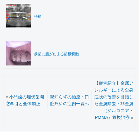
移植
前歯に膿がたまる歯根嚢胞
【症例紹介】金属ア
レルギーによる全身
«
小臼歯の埋伏歯開
親知らずの治療・口
症状の改善を目指し
窓牽引と全体矯正
腔外科の症例一覧へ
た金属除去・非金属
（ジルコニア・
PMMA）置換治療
»