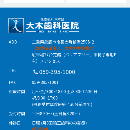
ADD
三重県鈴鹿市南長太町鎗添2505-2
（塩浜街道沿い、大木中学校隣り）
駐車場37台完備（バリアフリー、車椅子専用P
有）
＞アクセス
TEL
059-395-1000
FAX
059-395-1001
診療時間
月〜金/9:00~18:00 土/8:30~17:30 日
祝/8:30~17:00
(最終受付は診療終了30分前まで)
受付時間
平日8:30〜 (土日祝8:20〜)
休診日
日曜 (月3回矯正歯科のみ診療)
祝日診療