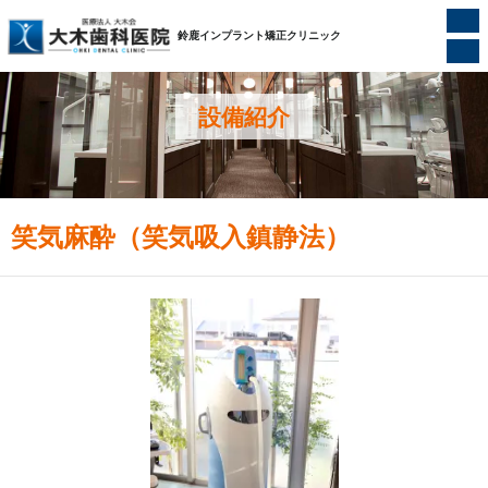
ホーム
/
設備紹介
/
笑気麻酔（笑気吸入鎮静法）
鈴鹿インプラント矯正クリニック
設備紹介
笑気麻酔（笑気吸入鎮静法）