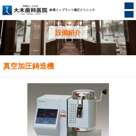
ホーム
/
設備紹介
/
真空加圧鋳造機
鈴鹿インプラント矯正クリニック
設備紹介
真空加圧鋳造機