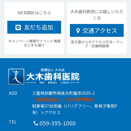
大木歯科医院にお越しいただ
WEB問診はこちら
く方
友だち追加
交通アクセス
キャンペーン情報やイベント情報
各方面からのアクセス方法・マッ
などをお届け
プ・診療時間等
ADD
三重県鈴鹿市南長太町鎗添2505-2
（塩浜街道沿い、大木中学校隣り）
駐車場37台完備（バリアフリー、車椅子専用P
有）
＞アクセス
TEL
059-395-1000