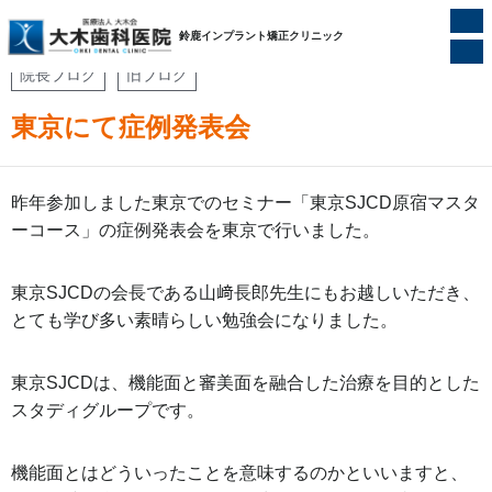
ホーム
/
院長ブログ
/
東京にて症例発表会
鈴鹿インプラント矯正クリニック
院長ブログ
旧ブログ
東京にて症例発表会
昨年参加しました東京でのセミナー「東京SJCD原宿マスタ
ーコース」の症例発表会を東京で行いました。
東京SJCDの会長である山﨑長郎先生にもお越しいただき、
とても学び多い素晴らしい勉強会になりました。
東京SJCDは、機能面と審美面を融合した治療を目的とした
スタディグループです。
機能面とはどういったことを意味するのかといいますと、