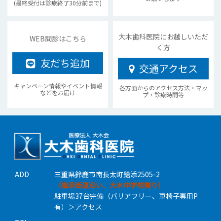
(最終受付は診療終了30分前まで)
大木歯科医院にお越しいただ
WEB問診はこちら
く方
友だち追加
交通アクセス
キャンペーン情報やイベント情報
各方面からのアクセス方法・マッ
などをお届け
プ・診療時間等
ADD
三重県鈴鹿市南長太町鎗添2505-2
（塩浜街道沿い、大木中学校隣り）
駐車場37台完備（バリアフリー、車椅子専用P
有）
＞アクセス