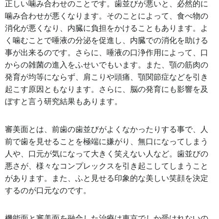
正しい噛み合わせのことです。歯並びが悪いと、必然的に
噛み合わせが悪くなります。そのことによって、食べ物の
消化が悪くなり、内臓に負担をかけることもあります。よ
く噛むことで唾液の分泌を促進し、内臓での消化を助ける
事が出来るのです。さらに、唾液の口浄作用によって、口
からの雑菌の進入をふせいでもいます。また、顎の筋肉の
発育が均等にならず、肩こりや頭痛、顎関節症などを引き
起こす原因ともなります。さらに、脳の発育にも影響を及
ぼすと言う研究結果もあります。
審美面とは、前歯の歯並びがよくなかったりする事で、人
前で歯を見せることを極端に嫌がり、無口になってしまう
人や、口元が気になって大きく笑えない人など。歯並びの
悪さが、様々なコンプレックスを引き起こしてしまうこと
があります。また、ふと見せる印象的な美しい笑顔を決定
するのが口元なのです。
機能面と審美面を融合した治療は東京でしか受けれないの