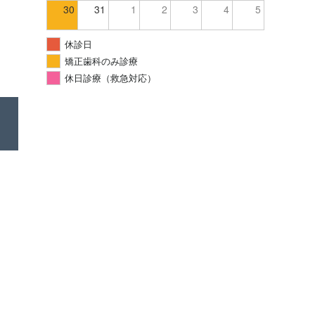
30
31
1
2
3
4
5
休診日
矯正歯科のみ診療
休日診療（救急対応）