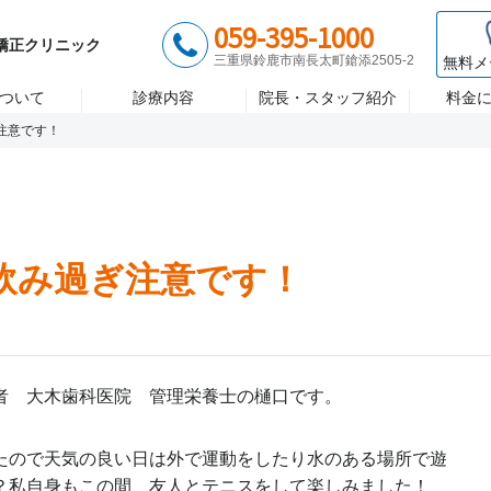
歯医者 大木歯科医院
診療時間 月〜金/9:00~18:00 土/8:
059-395-1000
ント
矯正歯科
セラミック治
矯正クリニック
三重県鈴鹿市南長太町鎗添2505-2
無料メ
ついて
診療内容
院長・スタッフ紹介
料金
注意です！
飲み過ぎ注意です！
者 大木歯科医院 管理栄養士の樋口です。
たので天気の良い日は外で運動をしたり水のある場所で遊
？私自身もこの間、友人とテニスをして楽しみました！