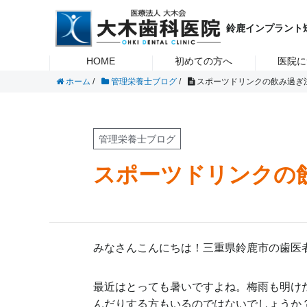
虫歯・歯周病・入れ歯・インプラント・矯正治療のことなら鈴鹿市の
大木歯科医院
インプラ
鈴鹿インプラント
HOME
初めての方へ
医院に
ホーム
/
管理栄養士ブログ
/
スポーツドリンクの飲み過ぎ
管理栄養士ブログ
スポーツドリンクの
みなさんこんにちは！三重県鈴鹿市の歯医
最近はとっても暑いですよね。梅雨も明け
んだりする方もいるのではないでしょうか