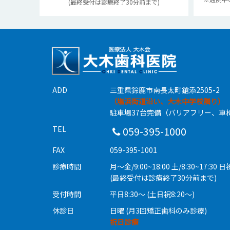
(最終受付は診療終了30分前まで)
ADD
三重県鈴鹿市南長太町鎗添2505-2
（塩浜街道沿い、大木中学校隣り）
駐車場37台完備（バリアフリー、車
TEL
059-395-1000
FAX
059-395-1001
診療時間
月〜金/9:00~18:00 土/8:30~17:30 日祝
(最終受付は診療終了30分前まで)
受付時間
平日8:30〜 (土日祝8:20〜)
休診日
日曜 (月3回矯正歯科のみ診療)
祝日診療