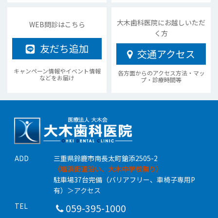
大木歯科医院にお越しいただ
WEB問診はこちら
く方
友だち追加
交通アクセス
キャンペーン情報やイベント情報
各方面からのアクセス方法・マッ
などをお届け
プ・診療時間等
ADD
三重県鈴鹿市南長太町鎗添2505-2
（塩浜街道沿い、大木中学校隣り）
駐車場37台完備（バリアフリー、車椅子専用P
有）
＞アクセス
TEL
059-395-1000