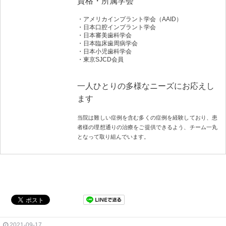
資格・所属学会
アメリカインプラント学会（AAID）
日本口腔インプラント学会
日本審美歯科学会
日本臨床歯周病学会
日本小児歯科学会
東京SJCD会員
一人ひとりの多様なニーズにお応えし
ます
当院は難しい症例を含む多くの症例を経験しており、患
者様の理想通りの治療をご提供できるよう、チーム一丸
となって取り組んでいます。
2021-09-17