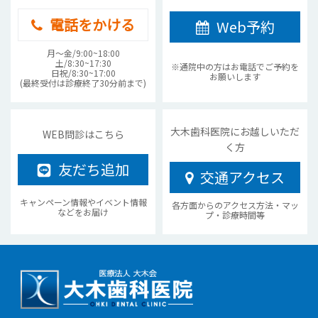
電話をかける
Web予約
月〜金/9:00~18:00
土/8:30~17:30
※通院中の方はお電話でご予約を
日祝/8:30~17:00
お願いします
(最終受付は診療終了30分前まで)
大木歯科医院にお越しいただ
WEB問診はこちら
く方
友だち追加
交通アクセス
キャンペーン情報やイベント情報
各方面からのアクセス方法・マッ
などをお届け
プ・診療時間等