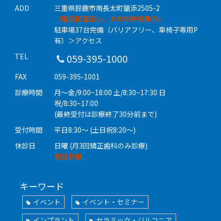
ADD
三重県鈴鹿市南長太町鎗添2505-2
（塩浜街道沿い、大木中学校隣り）
駐車場37台完備（バリアフリー、車椅子専用P
有）
＞アクセス
TEL
059-395-1000
FAX
059-395-1001
診療時間
月〜金/9:00~18:00 土/8:30~17:30 日
祝/8:30~17:00
(最終受付は診療終了30分前まで)
受付時間
平日8:30〜 (土日祝8:20〜)
休診日
日曜 (月3回矯正歯科のみ診療)
祝日診療
キーワード
イベント
イベント・セミナー
インプラント
セラミック・ジルコニア