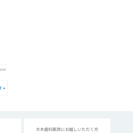
asai
験
»
大木歯科医院にお越しいただく方