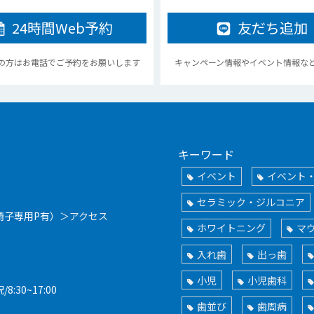
24時間
Web予約
友だち追加
の方はお電話でご予約をお願いします
キャンペーン情報やイベント情報な
キーワード
イベント
イベント
セラミック・ジルコニア
椅子専用P有）
＞アクセス
ホワイトニング
マ
入れ歯
出っ歯
小児
小児歯科
/8:30~17:00
歯並び
歯周病