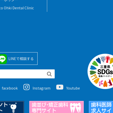
o Ohki Dental Clinic
LINEで相談する

facebook
Instagram
Youtube