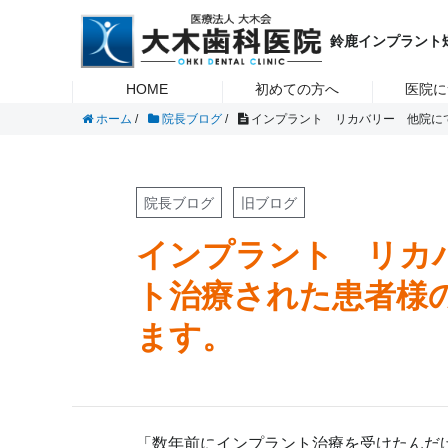
虫歯・歯周病・入れ歯・インプラント・矯正治療のことなら鈴鹿市の
大木歯科医院
インプラ
鈴鹿インプラント
HOME
初めての方へ
医院に
ホーム
/
院長ブログ
/
インプラント リカバリー 他院に
院長ブログ
旧ブログ
インプラント リカ
ト治療された患者様
ます。
「数年前にインプラント治療を受けたんだ