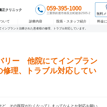
歯医者 大木歯科医院
診療時間 月〜金/9:00~18:00 土/8:
059-395-1000
ント
矯正歯科
セラミック治
矯正クリニック
三重県鈴鹿市南長太町鎗添2505-2
無料メ
ついて
診療内容
院長・スタッフ紹介
料金
てインプラント治療された患者様の修理、トラブル対応しています。
バリー 他院にてインプラン
の修理、トラブル対応してい
けど、その医院がなくなってしまってなんとか対応お願い