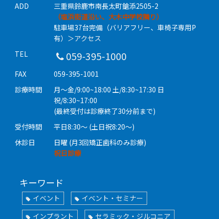
ADD
三重県鈴鹿市南長太町鎗添2505-2
（塩浜街道沿い、大木中学校隣り）
駐車場37台完備（バリアフリー、車椅子専用P
有）
＞アクセス
TEL
059-395-1000
FAX
059-395-1001
診療時間
月〜金/9:00~18:00 土/8:30~17:30 日
祝/8:30~17:00
(最終受付は診療終了30分前まで)
受付時間
平日8:30〜 (土日祝8:20〜)
休診日
日曜 (月3回矯正歯科のみ診療)
祝日診療
キーワード
イベント
イベント・セミナー
インプラント
セラミック・ジルコニア