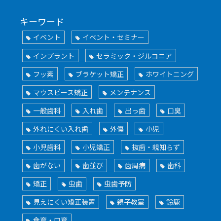
キーワード
イベント
イベント・セミナー
インプラント
セラミック・ジルコニア
フッ素
ブラケット矯正
ホワイトニング
マウスピース矯正
メンテナンス
一般歯科
入れ歯
出っ歯
口臭
外れにくい入れ歯
外傷
小児
小児歯科
小児矯正
抜歯・親知らず
歯がない
歯並び
歯周病
歯科
矯正
虫歯
虫歯予防
見えにくい矯正装置
親子教室
鈴鹿
食育・口育