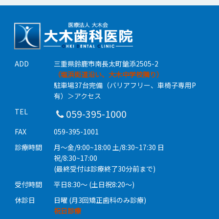
ADD
三重県鈴鹿市南長太町鎗添2505-2
（塩浜街道沿い、大木中学校隣り）
駐車場37台完備（バリアフリー、車椅子専用P
有）
＞アクセス
TEL
059-395-1000
FAX
059-395-1001
診療時間
月〜金/9:00~18:00 土/8:30~17:30 日
祝/8:30~17:00
(最終受付は診療終了30分前まで)
受付時間
平日8:30〜 (土日祝8:20〜)
休診日
日曜 (月3回矯正歯科のみ診療)
祝日診療