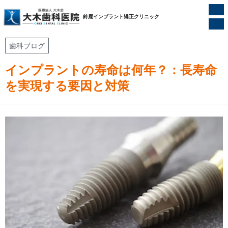
ホーム
/
歯科ブログ
/
鈴鹿インプラント矯正クリニック
インプラントの寿命は何年？：長寿命を実現する要因と対策
歯科ブログ
インプラントの寿命は何年？：長寿命
を実現する要因と対策