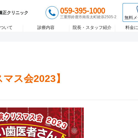
歯医者 大木歯科医院
診療時間 月〜金/9:00~18:00 土/8:
059-395-1000
ント
矯正歯科
セラミック治
矯正クリニック
三重県鈴鹿市南長太町鎗添2505-2
無料メ
ついて
診療内容
院長・スタッフ紹介
料金
マス会2023】