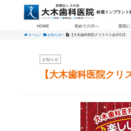
虫歯・歯周病・入れ歯・インプラント・矯正治療のことなら鈴鹿市の
大木歯科医院
インプラ
鈴鹿インプラント
HOME
初めての方へ
医院に
ホーム
/
お知らせ
/
【大木歯科医院クリスマス会2023】
お知らせ
【大木歯科医院クリス