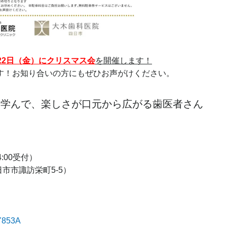
月22日（金）にクリスマス会
を開催します！
す！お知り合いの方にもぜひお声がけください。
て学んで、楽しさが口元から広がる歯医者さん
4:00受付）
市市諏訪栄町5-5）
YY853A