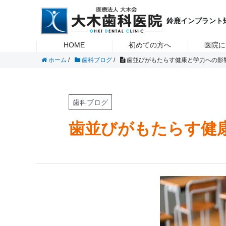
虫歯・歯周病・入れ歯・インプラント・矯正治療のことなら鈴鹿市の
大木歯科医院
インプラ
鈴鹿インプラント
HOME
初めての方へ
医院に
ホーム
/
歯科ブログ
/
歯並びがもたらす健康と学力への影
歯科ブログ
歯並びがもたらす健