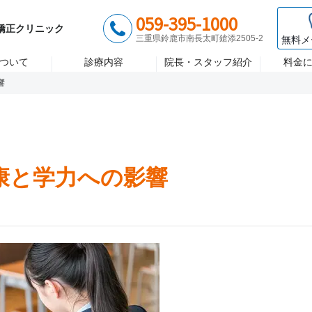
歯医者 大木歯科医院
診療時間 月〜金/9:00~18:00 土/8:
059-395-1000
ント
矯正歯科
セラミック治
矯正クリニック
三重県鈴鹿市南長太町鎗添2505-2
無料メ
ついて
診療内容
院長・スタッフ紹介
料金
響
康と学力への影響