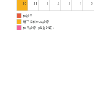
30
31
1
2
3
4
5
休診日
矯正歯科のみ診療
休日診療（救急対応）