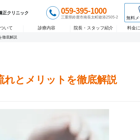
歯医者 大木歯科医院
診療時間 月〜金/9:00~18:00 土/8:
059-395-1000
ント
矯正歯科
セラミック治
矯正クリニック
三重県鈴鹿市南長太町鎗添2505-2
無料メ
ついて
診療内容
院長・スタッフ紹介
料金
を徹底解説
流れとメリットを徹底解説