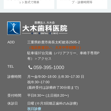
ット形式で簡単
プ・診療時間等
ADD
三重県鈴鹿市南長太町鎗添2505-2
（塩浜街道沿い、大木中学校隣り）
駐車場37台完備（バリアフリー、車椅子専用P
有）
＞アクセス
TEL
059-395-1000
診療時間
月〜金/9:00~18:00 土/8:30~17:30 日
祝/8:30~17:00
(最終受付は診療終了30分前まで)
受付時間
平日8:30〜 (土日祝8:20〜)
休診日
日曜 (※月3回矯正歯科のみ診療)
祝日診療