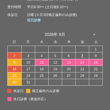
受付時間
平日8:30〜 (土日祝8:20〜)
休診日
日曜 (※月3回矯正歯科のみ診療)
祝日診療
2026年 8月
>
日
月
火
水
木
金
土
1
2
3
4
5
6
7
8
9
10
11
12
13
14
15
16
17
18
19
20
21
22
23
24
25
26
27
28
29
30
31
休診日
矯正歯科のみ診療
休日診療（救急対応）