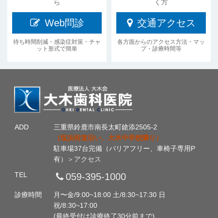
ら
く方
Web問診
交通アクセス
待ち時間削減・感染症対策・チャ
各方面からのアクセス方法・マッ
ット形式で簡単
プ・診療時間等
ADD
三重県鈴鹿市南長太町鎗添2505-2
（塩浜街道沿い、大木中学校隣り）
駐車場37台完備（バリアフリー、車椅子専用P
有）
＞アクセス
TEL
059-395-1000
診療時間
月〜金/9:00~18:00 土/8:30~17:30 日
祝/8:30~17:00
(最終受付は診療終了30分前まで)