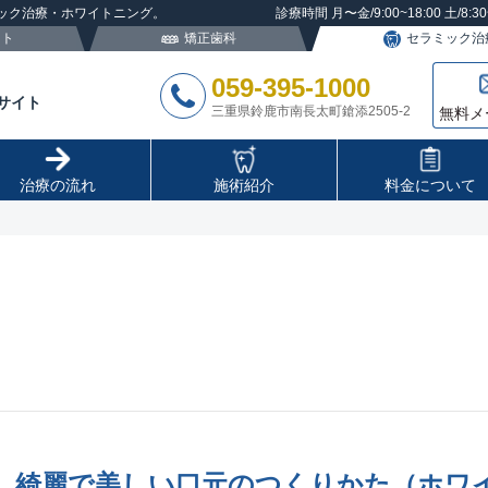
ック治療・ホワイトニング。
診療時間 月〜金/9:00~18:00 土/8:
ント
矯正歯科
セラミック治
059-395-1000
サイト
三重県鈴鹿市南長太町鎗添2505-2
無料メ
治療の流れ
施術紹介
料金について
綺麗で美しい口元のつくりかた（ホワ