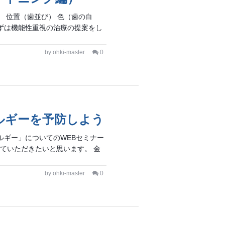
 位置（歯並び） 色（歯の白
まずは機能性重視の治療の提案をし
by ohki-master
0
ルギーを予防しよう
ルギー」についてのWEBセミナー
ていただきたいと思います。 金
by ohki-master
0