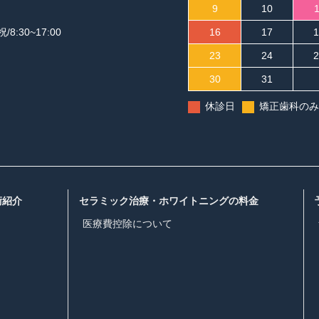
9
10
1
祝/8:30~17:00
16
17
1
23
24
2
30
31
休診日
矯正歯科のみ
術紹介
セラミック治療・ホワイトニングの料金
医療費控除について