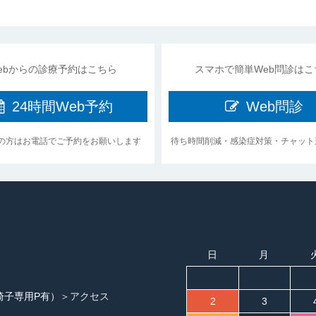
ebからの診療予約はこちら
スマホで簡単Web問診はこ
24時間
Web予約
Web問診
の方はお電話でご予約をお願いします
待ち時間削減・感染症対策・チャット
日
月
椅子専用P有）
＞アクセス
2
3