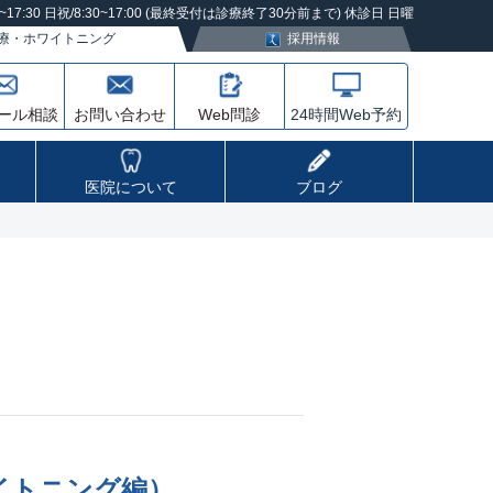
30~17:30 日祝/8:30~17:00 (最終受付は診療終了30分前まで) 休診日 日曜
療・ホワイトニング
採用情報
ール相談
お問い合わせ
Web問診
24時間
Web予約
医院について
ブログ
イトニング編）