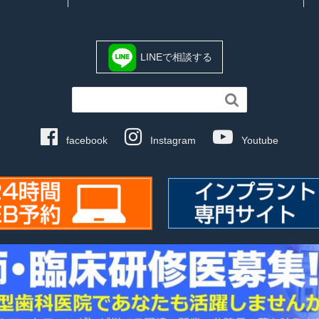
LINEで相談する

facebook
Instagram
Youtube