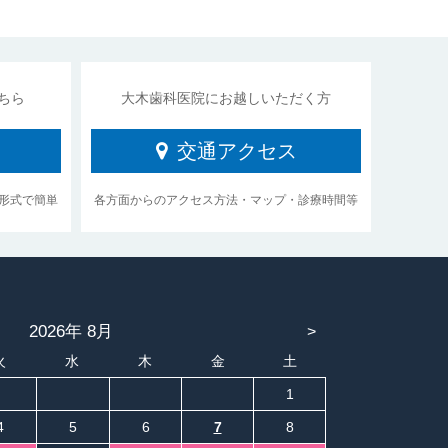
ちら
大木歯科医院にお越しいただく方
交通アクセス
形式で簡単
各方面からのアクセス方法・マップ・診療時間等
2026年 8月
>
火
水
木
金
土
1
4
5
6
7
8
6